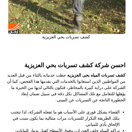
كشف تسربات بحي العزيزية
احسن شركة كشف تسربات بحي العزيزية
كشف تسربات المياه بحى العزيزيه
حظت خدماته بالثناء من قبل العديد
من المواطنين الذين استعانوا بالخدمات التي يقدمها هذا الفحص، كما أن
الشركة على دراية كبيرة بالمخاطر، فتكون بالتالي لديها من الخبرة ما
يؤهلها للتعامل مع تلك المشاكل بكل دقة في سبيل ضمان إبعاد
الخطورة الناتجة عن التسربات عن المبنى.
القضاء بشكل فوري على الأسباب هو ما تفعله الشركة، لذا نتجنب
بتلك الطريقة التكرار للتسربات مرات متتالية بما يكون سبب في
الإلحاق بأذى للمباني.
تراكم المياه خلف الجدران، وفوق الأسطح كفيل بدمار البنايات،