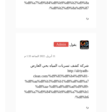
%d8%a7%d9%84%d8%b9%d8%b2%d9%8a
%d8%b2%d9%8a%d9%87/
رد
يقول
Admin
:
11 أبريل، 2022 الساعة 1:33 م
شركة كشف تسربات المياه بحي العارض
http://alriyadh-
clean.com/%d9%83%d8%b4%d9%81-
%d8%aa%d8%b3%d8%b1%d8%a8%d8%a7
%d8%aa-%d8%a8%d8%ad%d9%89-
%d8%a7%d9%84%d8%b9%d8%a7%d8%b1
%d8%b6/
رد