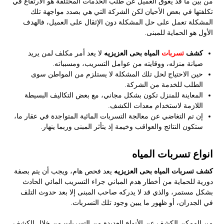
من بين ما قد يعوق العميل عن طلب الخدمات المختلفة هو الارتفاع في
تكلفتها في بعض الأحيان لكن الشركة التي هي بصدد مواجهة تلك
المشكلة تعمل على حل المشكلة دون الإثقال على العميل، فالهدف
الأول هو الحماية للمبنى.
كشف
تسربات
المياه بحى العزيزيه
لا يعد أمر مكلف لمن يريد
صيانة منزله، ووقايته من عوامل التسريب، ومسبباته.
حين الاحتياج لحل تلك المشكلة لا يستلزم من المواطن سوى
الطلب للخدمة من الشركة.
المعاينة للمنزل تكون بشكل مجاني، مع بعض التكاليف البسيطة
اللازمة لاستخدام معدات الكشف.
إن تم التغاضي عن معالجة التسربات المائية المتواجدة في عقار ما،
ستكون النتائج والعواقب وخيمة إذ يتأثر المبنى وربما ينهار.
انواع تسربات المياه
كشف تسربات المياه بحى العزيزيه
يعد فحص هام، ويجب أن يتم بصفة
دورية للحماية من أخطار هدم المباني جراء التسريب المائي الحادث
بشكل مستمر، والذي قد لا يدركه صاحب المبنى إلا بعد حدوث التلف
في الجدران، أو ظهور ما يبين وجود تلك التسربات.
من الممكن الكشف عن الأنواع العديدة من التسربات من خلال الكشف