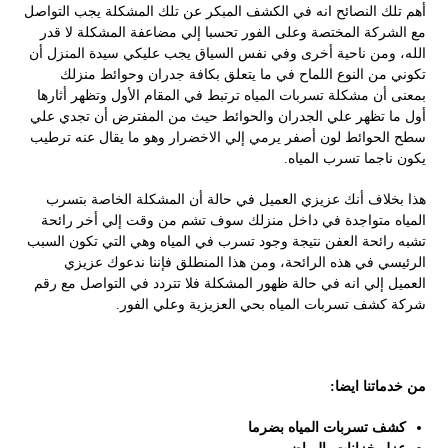
أهم تلك النصائح انه في الكشف المبكر عن تلك المشكلة يجب التواصل
مع الشركة المختصة وعلى الفور تحسبا إلي مضاعفة المشكلة لا قدر
الله، ومن ناحية أخرى وفي نفس السياق يجب عليكي سيدة المنزل أن
تكوني من النوع اللماح في ما يتعلق بكافة جدران وحوائط منزلك
بمعنى أن مشكلة تسربات المياه ترتبط في المقام الأول وتظهر أثارها
أول ما تظهر علي الجدران والحوائط حيث من المفترض أن تجدي علي
سطح الحوائط لون أصفر يرمي إلي الاخضرار وهو ما يقال عنه ترطيب
يكون ناجما تسرب المياه.
هذا بخلاف أنك عزيزي العميل في حالة أن المشكلة الخاصة بتسرب
المياه متواجدة في داخل منزلك سوف تشم من وقت إلي أخر رائحة
تشبه رائحة العفن نتيجة وجود تسرب في المياه وهي التي تكون السبب
الرئيسي في هذه الرائحة، ومن هذا المنطلق فإننا ندعوك عزيزي
العميل إلي انه في حالة ظهور المشكلة فلا تتردد في التواصل مع رقم
شركة كشف تسربات المياه بحي العزيزية وعلي الفور.
من خدماتنا ايضا:
كشف تسربات المياه بضرما