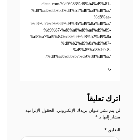
clean.com/%d9%83%d8%b4%d9%81-
%d8%aa%d8%b3%d8%b1%d8%a8%d8%a7
%d8%aa-
%d8%a7%d9%84%d9%85%d9%8a%d8%a7
%d9%87-%d8%a8%d8%ad%d9%89-
%d8%a7%d9%84%d8%b9%d8%b2%d9%8a
%d8%b2%d9%8a%d9%87-
%d9%85%d8%b9-8-
%d8%ae%d8%b7%d9%88%d8%a7/
رد
اترك تعليقاً
لن يتم نشر عنوان بريدك الإلكتروني.
الحقول الإلزامية
مشار إليها بـ
*
التعليق
*