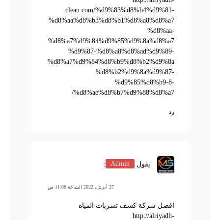
clean.com/%d9%83%d8%b4%d9%81-
%d8%aa%d8%b3%d8%b1%d8%a8%d8%a7
%d8%aa-
%d8%a7%d9%84%d9%85%d9%8a%d8%a7
%d9%87-%d8%a8%d8%ad%d9%89-
%d8%a7%d9%84%d8%b9%d8%b2%d9%8a
%d8%b2%d9%8a%d9%87-
%d9%85%d8%b9-8-
%d8%ae%d8%b7%d9%88%d8%a7/
رد
يقول
Admin
:
27 أبريل، 2022 الساعة 11:08 ص
افضل شركة كشف تسربات المياه
http://alriyadh-