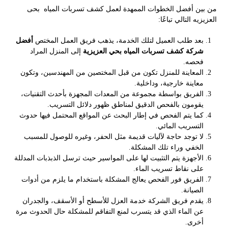
من بين أفضل الخطوات الممهدة لعمل كشف تسربات المياه بحى
العزيزيه التالي تباعًا:
بعد طلب العميل لتلك الخدمة، يذهب فريق العمل المختص
أفضل
شركة كشف تسربات المياه بحي العزيزية
إلى المنزل المراد
فحصه.
المعاينة للمنزل تكون من قبل المختصين من المهندسين، وتكون
معاينة خارجية، وداخلية.
الفريق بواسطة مجموعة من المعدات المجهزة بأحدث التقنيات،
يقومون بالفحص الدقيق لمناطق ظهور دلائل التسريب.
كما يتم الفحص في إطار البحث عن المواقع المحتمل فيها حدوث
التسريب المائي.
لا توجد حاجة لآليات قديمة مثل الحفر، وغيره للوصول للمسبب
الخفي وراء تلك المشكلة.
الأجهزة يتم التثبيت لها على المواسير حيث ترسل الذبذبات المدللة
على نقاط تسريب الماء.
الفريق فور الفحص يعالج المشكلة باستخدام ما يلزم من أدوات
الصيانة.
يقدم فريق الشركة خدمة العزل للأسطح أو الأسقف، والجدران
عن الماء الذي قد يتسرب لمنع التفاقم للمشكلة حال الحدوث مرة
أخرى.