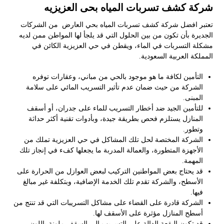
شركة كشف تسربات المياه بحى العزيزيه
تعتبر افضل شركة كشف تسربات المياه بحي العارض من الشركات
الجديرة بأن تكون من بين الحلول التي قد يلجأ لها المواطن ممن لديه
مشكلة التسربات في الماء، ويقطن في حي العزيزية الكائن في
المملكة العربية السعودية.
التأمين لكافة ما هو موجود بالحي من مباني، وعقارات توفره
الشركة من حيث ضمان عدم تأثير التسريب المائي على سلامة
المبنى.
للتأمين الجيد ضد أخطار التسريب للماء على جدران، أو أسقف
المنازل يستلزم فحص بطريقة جيدة، وبأدوات تقنية أكثر حداثة
وتطور.
الشركة المختصة لحل تلك المشاكل في حي العزيزية تملك من
الأجهزة المتطورة، والعمالة المدربة ما يجعلها كفء في إنجاز تلك
المهمة.
قد يحتاج بعض المواطنين التركيب لبعض العوازل من الحرارة على
الأسطح، والشركة تقدم تلك الخدمة الإضافية، وبتكلفة غير مبالغ
فيها.
الشركة قادرة على القضاء على مشاكل التسريبات التي قد تنتج من
أسطح المنازل مؤثرة على الأسقف لها.
قد تكون البقعة الدالة على التسريب إلى السقف ملونة باللون