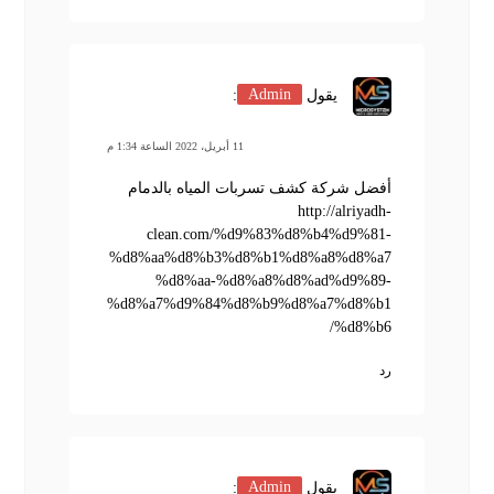
يقول
Admin
:
11 أبريل، 2022 الساعة 1:34 م
أفضل شركة كشف تسربات المياه بالدمام
http://alriyadh-
clean.com/%d9%83%d8%b4%d9%81-
%d8%aa%d8%b3%d8%b1%d8%a8%d8%a7
%d8%aa-%d8%a8%d8%ad%d9%89-
%d8%a7%d9%84%d8%b9%d8%a7%d8%b1
%d8%b6/
رد
يقول
Admin
: