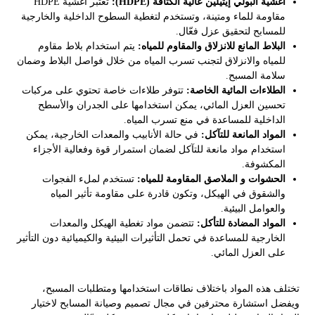
أغشية البولي إيثيلين عالية الكثافة (HDPE):
تعتبر أغشية HDPE
مقاومة للماء ومتينة، وتستخدم لتغطية السطوح الداخلية والخارجية
للمسابح لتحقيق عزل فعّال.
البلاط المانع للانزلاق والمقاوم للمياه:
يتم استخدام بلاط مقاوم
للمياه والانزلاق لتجنب تسرب المياه من خلال فواصل البلاط وضمان
سلامة المسبح.
الطلاءات المائية الخاصة:
تتوفر طلاءات خاصة تحتوي على مركبات
تحسين العزل المائي، يمكن استخدامها على الجدران والأسطح
الداخلية للمساعدة في منع تسرب المياه.
المواد المانعة للتآكل:
في حالة الأنابيب والمعدات الخارجية، يمكن
استخدام مواد مانعة للتآكل لضمان استمرار قوة وفعالية الأجزاء
المكشوفة.
الحشوات و الملاصق المقاومة للمياه:
تستخدم لملء الفجوات
والشقوق في الهيكل، وتكون قادرة على مقاومة تأثير المياه
والعوامل البيئية.
المواد المضادة للتأكل:
تتضمن مواد تغطية الهيكل والمعدات
الخارجية للمساعدة في تحمل التأثيرات البيئية والكيميائية دون التأثير
على العزل المائي.
تختلف هذه المواد باختلاف نطاقات استخدامها ومتطلبات المسبح،
ويفضل استشارة محترفين في مجال تصميم وصيانة المسابح لاختيار