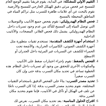
التقييم الأولي للمشكلة:
في البداية، يقوم فريقنا بتقييم الوضع العام
للمسبح عبر فحص مرئي دقيق للهيكل الخارجي للمسبح والأرضية.
نقوم بالبحث عن أي علامات ظاهرة للتسرب مثل تراكم المياه في
المناطق المحيطة بالمسبح.
فحص النظام الهيدروليكي:
نقوم بفحص جميع الأنابيب والتوصيلات
التي توصل المياه إلى المسبح للتأكد من عدم وجود تسربات داخل
النظام الهيدروليكي. يشمل ذلك فحص الفلاتر، المضخات، والأنابيب
الداخلية.
استخدام أجهزة الكشف المتقدمة:
نستخدم تقنيات متطورة مثل
أجهزة الكشف الصوتي، الكاميرات الحرارية، والأشعة تحت
الحمراء للكشف عن التسربات غير المرئية داخل الجدران أو
الاسطح.
الفحص بالضغط:
نقوم بإجراء اختبارات ضغط على الأنابيب
والمكونات الأخرى للتحقق من وجود أي تسربات داخل النظام. هذه
الخطوة تساعد في تحديد مكان التسرب بدقة حتى وإن كان
التسرب صغيراً.
تحديد مصدر التسرب:
بناءً على الفحص الدقيق باستخدام التقنيات
المختلفة، نقوم بتحديد مصدر التسرب بدقة. إذا كان التسرب ناتجًا
عن تلف في الهيكل أو تآكل في الأنابيب، فإننا نقوم بتحديد مكان
الضرر بدقة.
اقتراح الحلول المناسبة:
بعد تحديد مكان التسرب، نعرض لك
الحلول المثلى للإصلاح، سواء كان ذلك يتطلب إعادة إصلاح