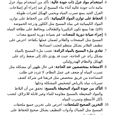
استخدام مواد عزل ذات جودة عالية:
تأكد من استخدام مواد عزل
مائية ذات جودة عالية أثناء بناء المسبح أو عند إجراء أي إصلاحات.
العزل الجيد يمنع تسرب المياه ويحمي الهيكل لفترات طويلة.
الحفاظ على توازن المواد الكيميائية:
تأكد من الحفاظ على توازن
المواد الكيميائية في مياه المسبح مثل الكلور ودرجة الحموضة
(pH). هذا يمنع تكون البكتيريا والطحالب ويحافظ على نظافة المياه.
إجراء صيانة دورية للمعدات:
قم بصيانة دورية لجميع معدات
المسبح مثل المضخات والفلاتر لضمان عملها بكفاءة. احرص على
تنظيف الفلاتر بشكل منتظم لتجنب انسدادها.
تفادي ملء المسبح بالمياه الزائدة:
تجنب ملء المسبح بالمياه
بشكل زائد عن الحاجة، حيث قد يؤدي ذلك إلى ضغط زائد على
الهيكل والنظام الهيدروليكي.
الاستعانة بمتخصصين عند الحاجة:
في حال ظهور أي مشكلة مثل
تسرب المياه أو ضعف في عمل النظام، لا تتردد في طلب
المساعدة من فريق متخصص مثل فريقنا في شركة كشف
تسربات مياه بالرياض لتشخيص المشكلة وحلها.
التأكد من جودة المواد المحيطة بالمسبح:
تحقق من أن البلاط
والمواد المحيطة بالمسبح مقاومة للماء وغير قابلة للانزلاق، لتجنب
تآكل الأسطح وتسرب المياه.
التخزين الصحيح للملحقات:
احرص على تخزين جميع ملحقات
المسبح مثل الشباك وأدوات التنظيف بشكل صحيح للحفاظ على