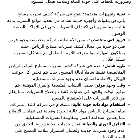
وضرورية للحفاظ على جودة المياه وسلامة هيكل المسبح:
تقنية وتجهيزات متقدمة:
نتمتع في شركة كشف تسرب مسابح
بالرياض بتقنيات وأجهزة حديثة تساعد في تحديد مواقع التسرب بدقة
عالية، مما يسهم في اكتشاف التسربات حتى في الأماكن الصعبة
الوصول.
فريق فني متخصص:
يضمن الاستعانة بشركة متخصصة وجود فريق
فني ذو خبرة في مجال كشف تسربات مسابح الرياض، حيث
يمتلكون المهارات والمعرفة اللازمة للتعامل مع مشاكل التسربات
بشكل فعّال.
تقييم شامل:
نقدم في شركة كشف تسربات مسابح المياه بالرياض
المتخصصة تقييمًا شاملاً لحالة المسبح، حيث يتم فحص كل جوانب
الهيكل والأنظمة لضمان عدم وجود تسربات مستقبلية.
وقت وجهد موفر:
بفضل التقنيات المتقدمة والفرق المؤهلة، يتم
توفير الوقت والجهد في عمليات كشف وإصلاح التسربات، مما يقلل
من تأثير التسربات على الاستمتاع بالمسبح.
استخدام مواد ذات جودة عالية:
نستخدم في شركة كشف تسربات
مياه المسابح بالرياض مواد عالية الجودة وفعالة في عمليات الإصلاح،
مما يضمن استدامة العمل ومقاومة التسربات المستقبلية.
التدقيق الدوري والصيانة:
نقدم خدمات صيانة دورية للتحقق من
عدم وجود تسربات جديدة ولضمان استمرار سلامة المسبح على
المدى الطويل.