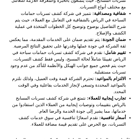
تسربات المسابح، حيث يتمتعون بالخبرة والمعرفة اللازمة للتعامل
مع مختلف أنواع التسربات.
شفافية ومصداقية:
نتميز في شركة كشف تسربات حمامات
السباحة في الرياض بالشفافية في التعامل مع العملاء، حيث يتم
شرح التفاصيل بوضوح وتوضيح كل الخطوات المتخذة في عملية
الكشف والإصلاح.
ضمان الجودة:
يتم تقديم ضمان على الخدمات المقدمة، مما يعكس
ثقة الشركة في جودة عملها وقدرتها على تحقيق النتائج المرضية.
تقييم شامل:
نقدم في شركة كشف تسربات حمامات سباحة في
الرياض تقييمًا شاملاً لحالة المسبح، وليس فقط كشف التسربات،
حيث يتم فحص جميع جوانب الهيكل والأنظمة للتأكد من عدم وجود
تسربات مستقبلية.
الالتزام بالمواعيد:
تحترم الشركة قيمة وقت العميل، ولذلك نلتزم
بالمواعيد المحددة وتسعى لإنجاز الخدمات بفاعلية وفي الوقت
المحدد.
تجارب إيجابية للعملاء:
نتمتع في شركة كشف تسربات المسابح
بالرياض بتقييمات وتوصيات إيجابية من العملاء الذين استفادوا من
خدماتها، مما يشير إلى جودة الخدمة والرضا العام.
أسعار تنافسية:
نقدم اسعارًا تنافسية في سوق خدمات كشف
التسربات، مع الحرص على تقديم قيمة مضافة للعملاء.