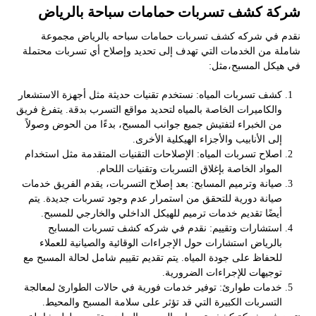
شركة كشف تسربات حمامات سباحة بالرياض
نقدم في شركه كشف تسربات حمامات سباحه بالرياض مجموعة
شاملة من الخدمات التي تهدف إلى تحديد وإصلاح أي تسربات محتملة
في هيكل المسبح،مثل:
كشف تسربات المياه: نستخدم تقنيات حديثة مثل أجهزة الاستشعار
والكاميرات الخاصة بالمياه لتحديد مواقع التسرب بدقة. يتفرغ فريق
من الخبراء لتفتيش جميع جوانب المسبح، بدءًا من الحوض وصولاً
إلى الأنابيب والأجزاء الهيكلية الأخرى.
اصلاح تسربات المياه: الإصلاحات التقنيات المتقدمة مثل استخدام
المواد الخاصة بإغلاق التسربات وتقنيات اللحام.
صيانة وترميم المسابح: بعد إصلاح التسربات، يقدم الفريق خدمات
صيانة دورية للتحقق من استمرار عدم وجود تسربات جديدة. يتم
أيضًا تقديم خدمات ترميم للهيكل الداخلي والخارجي للمسبح.
استشارات وتقييم: نقدم في شركه كشف تسربات المسابح
بالرياض استشارات حول الإجراءات الوقائية والصيانية للعملاء
للحفاظ على جودة المياه. يتم تقديم تقييم شامل لحالة المسبح مع
توجيهات للإجراءات الضرورية.
خدمات طوارئ: توفير خدمات فورية في حالات الطوارئ لمعالجة
التسربات الكبيرة التي قد تؤثر على سلامة المسبح والمحيط.