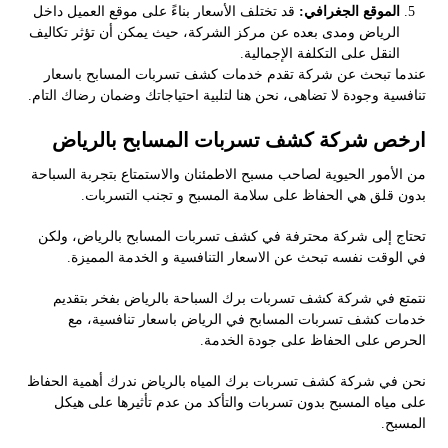
الموقع الجغرافي:
قد تختلف الأسعار بناءً على موقع العميل داخل
الرياض ومدى بعده عن مركز الشركة، حيث يمكن أن تؤثر تكاليف
النقل على التكلفة الإجمالية.
عندما تبحث عن شركة تقدم خدمات كشف تسربات المسابح باسعار
تنافسية وجودة لا تضاهى، نحن هنا لتلبية احتياجاتك وضمان رضاك التام.
ارخص شركة كشف تسربات المسابح بالرياض
من الأمور الحيوية لصاحب مسبح الاطمئنان والاستمتاع بتجربة السباحة
بدون قلق هي الحفاظ على سلامة المسبح و تجنب التسربات.
تحتاج إلى شركة محترفة في كشف تسربات المسابح بالرياض، ولكن
في الوقت نفسه تبحث عن الاسعار التنافسية و الخدمة المميزة.
نتمتع في شركة كشف تسربات برك السباحة بالرياض بفخر بتقديم
خدمات كشف تسربات المسابح في الرياض باسعار تنافسية، مع
الحرص على الحفاظ على جودة الخدمة.
نحن في شركة كشف تسربات برك المياه بالرياض ندرك أهمية الحفاظ
على مياه المسبح بدون تسربات والتأكد من عدم تأثيرها على هيكل
المسبح.