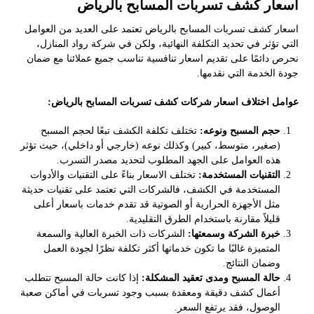
اسعار كشف تسربات المسابح بالرياض
اسعار كشف تسربات المسابح بالرياض تعتمد على العديد من العوامل
التي تؤثر في تحديد التكلفة النهائية، ولكن في شركة رواد المنازل،
نحرص دائمًا على تقديم اسعار تنافسية تناسب جميع عملائنا مع ضمان
جودة الخدمة التي نقدمها.
عوامل اختلاف اسعار شركات كشف تسربات المسابح بالرياض:
حجم المسبح ونوعه:
تختلف تكلفة الكشف تبعًا لحجم المسبح
(صغير، متوسط، كبير) وكذلك نوعه (خارجي أو داخلي)، حيث تؤثر
هذه العوامل على الجهد المطلوب لتحديد مصدر التسرب.
التقنيات المستخدمة:
تختلف الاسعار بناءً على التقنيات والأدوات
المستخدمة في الكشف، فالشركات التي تعتمد على تقنيات حديثة
مثل الأجهزة الحرارية أو الصوتية قد تقدم خدمات باسعار أعلى
قليلاً مقارنة باستخدام الطرق التقليدية.
خبرة الشركة وسمعتها:
الشركات ذات الخبرة العالية والسمعة
المتميزة غالبًا ما تكون خدماتها أكثر تكلفة نظرًا لجودة العمل
وضمان النتائج.
حالة المسبح ومدى تعقيد المشكلة:
إذا كانت حالة المسبح تتطلب
أعمال كشف دقيقة ومعقدة بسبب وجود تسربات في أماكن صعبة
الوصول، فقد يرتفع السعر.