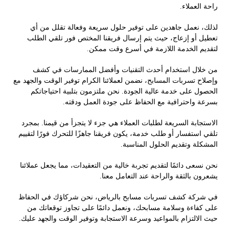
راحة العملاء.
لذلك، نعمل جاهدين على توفير حلول سريعة وفعالة تقلل من أي
تعطيل أو إزعاج، حيث يتم إرسال فريقنا المختص فور تلقي الطلب
لتقديم الخدمة اللازمة في أسرع وقت ممكن.
من خلال استخدام أحدث التقنيات وأفضل الممارسات في كشف
وإصلاح تسربات المسابح، نضمن لعملائنا الكرام توفير الوقت والجهد مع
الحصول على خدمة عالية الجودة. نحن ملتزمون بتلبية احتياجاتكم
بسرعة واحترافية مع الحفاظ على جودة العمل ودقته.
الاستجابة السريعة لطلبات العملاء هي جزء لا يتجزأ من قيمنا. بمجرد
تلقي استفسار أو طلب خدمة، يكون فريقنا جاهزًا للتحرك فورًا لتقييم
المشكلة وتقديم الحلول المناسبة.
نحن نسعى دائمًا لتقديم تجربة خالية من التعقيدات، مما يجعل عملائنا
يشعرون بالثقة والراحة عند التعامل معنا.
في شركة كشف تسربات مسابح بالرياض، نحن شركاؤك في الحفاظ
على كفاءة وسلامة مسابحك، ونعمل دائمًا على تجاوز توقعاتك من
حيث الالتزام بالمواعيد وسرعة الاستجابة وتوفير الوقت والجهد عليك.