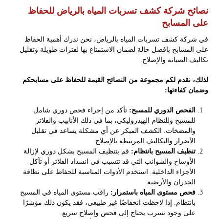
نصائح شركة كشف تسربات المياه بالرياض للحفاظ
على المسابح
في شركة كشف تسربات المياه بالرياض، نحن ندرك أهمية الحفاظ
على المسابح بافضل حالة لضمان الاستمتاع بها لفترات طويلة وتقليل
تكاليف الصيانة والإصلاح.
لذلك، نقدم لكم مجموعة من النصائح القيمة للحفاظ على مسابحكم
وضمان كفاءتها:
الفحص الدوري للمسبح:
تأكد من إجراء فحص دوري شامل
للمسبح وللنظام الهيدروليكي، بما في ذلك الأنابيب والفلاتر
والمضخات. الكشف المبكر عن أي مشكلة يساعد في تقليل
الأضرار والتكاليف المرتبطة بالإصلاح.
تنظيف المسبح بانتظام:
قم بتنظيف المسبح بشكل دوري لإزالة
الأوساخ والشوائب التي قد تتسبب في انسداد الفلاتر أو تآكل
الأجزاء الداخلية. استخدم الأدوات المناسبة للحفاظ على نظافة
الجدران والأرضية.
فحص مستوى المياه باستمرار:
راقب مستوى المياه في المسبح
بانتظام. إذا لاحظت انخفاضًا غير طبيعي، فقد يكون ذلك مؤشرًا
على وجود تسرب يحتاج إلى فحص وإصلاح سريع.