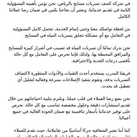
في شركة كشف تسربات مسابح بالرياض، نحن نؤمن بأهمية المسؤولية
التامة في تقديم خدماتنا، ونعتبر أن نجاحنا يكمن في ضمان رضا عملائنا
الكامل.
من لحظة تواصلك معنا وحتى إتمام الخدمة، نتحمل كامل المسؤولية
في التعامل مع أي مشكلة تتعلق بتسربات المياه في المسابح.
نحن ندرك تمامًا أن تسربات المياه قد تتسبب في أضرار كبيرة للمسابح
والمرافق المحيطة بها، ولذلك فإننا نحرص على التعامل مع كل حالة
بأقصى درجات الجدية والاحترافية.
فريقنا المدرب يستخدم أحدث التقنيات والأدوات المتطورة لاكتشاف
التسربات بدقة، ونقوم بتنفيذ الإصلاحات بسرعة وفعالية لتقليل أي
تعطيل قد يحدث.
نحن نضع رضا العملاء في قلب عملنا، ونلتزم بتلبية احتياجاتهم من خلال
تقديم استشارات دقيقة وحلول مخصصة تتناسب مع كل حالة. نحرص
على توفير خدماتنا بأسعار تنافسية مع ضمان الجودة العالية في جميع
أعمالنا.
كما أننا نعتبر الشفافية جزءًا أساسيًا من تعاملاتنا، حيث نقدم للعملاء
تقارير مفصلة عن حالة المسبح والخيارات المتاحة لإصلاح التسربات.