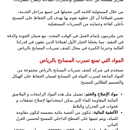
من خلال المسئولية التامة التي نتحملها في جميع مراحل الخدمة،
نضمن لعملائنا أن كل خطوة نقوم بها تهدف إلى الحفاظ على المسبح
بأعلى كفاءة وحمايته من التسربات المستقبلية.
نحن ملتزمون بإتمام العمل في الوقت المحدد، مع ضمان الجودة والدقة
في التنفيذ، مما يجعلنا الخيار الأول لعملائنا الذين يثقون في قدراتنا
العالية وخبرتنا الكبيرة في مجال كشف تسربات المسابح بالرياض.
المواد التي تمنع تسرب المسابح بالرياض
نستخدم في شركه كشف تسربات المسابح بالرياض مجموعة من
المواد المانعة لتسرب المياه في المسابح لضمان الحفاظ على الهيكل
والتصميم الفعّالين للمسبح:
مواد الإصلاح والختم:
تشمل مثل هذه المواد الراتنجات و الملاصق
المائية المقاومة للماء التي يمكن استخدامها لإصلاح تشققات و
فجوات في الجدران والبلاط.
الأغشية المائية:
تتكون من أغشية مائية مصممة لتكون مقاومة
للمياه، ويتم تثبيتها على السطح الداخلي للمسبح لتحسين العزل
المائي.