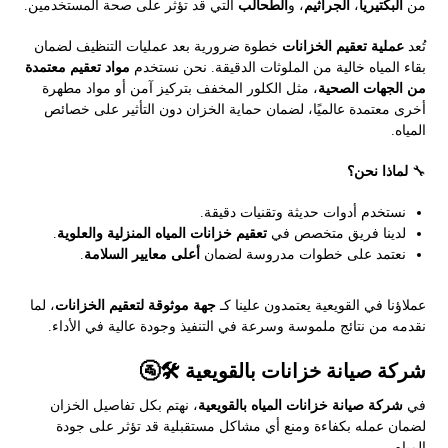
من
البكتيريا
،
الجراثيم
، و
الطحالب
التي قد تؤثر على صحة المستخدمين.
تُعد
عملية تعقيم الخزانات
خطوة ضرورية بعد عمليات التنظيف لضمان
بقاء المياه خالية من الملوثات الدقيقة. نحن نستخدم
مواد تعقيم معتمدة
من الجهات الصحية
، مثل الكلور المخفف بتركيز آمن أو مواد مطهرة
أخرى معتمدة عالميًا، لضمان حماية الخزان دون التأثير على خصائص
المياه.
🔧
لماذا نحن؟
نستخدم أدوات حديثة وتقنيات دقيقة.
لدينا فريق متخصص في
تعقيم خزانات المياه المنزلية والعلوية
.
نعتمد على خطوات مدروسة لضمان
أعلى معايير السلامة
.
عملاؤنا في القويعية يعتمدون علينا كـ
جهة موثوقة لتعقيم الخزانات
، لما
نقدمه من نتائج ملموسة وسرعة في التنفيذ وجودة عالية في الأداء.
شركة صيانة خزانات بالقويعية 🛠️🚰
في
شركة صيانة خزانات المياه بالقويعية
، نهتم بكل تفاصيل الخزان
لضمان عمله بكفاءة ومنع أي مشاكل مستقبلية قد تؤثر على جودة
المياه.