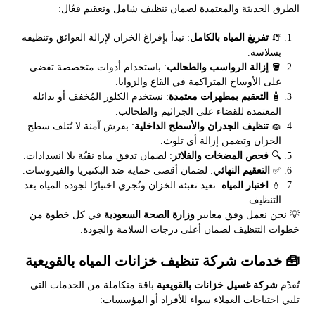
الطرق الحديثة والمعتمدة لضمان تنظيف شامل وتعقيم فعّال:
🧯
تفريغ المياه بالكامل
: نبدأ بإفراغ الخزان لإزالة العوائق وتنظيفه
بسلاسة.
🪣
إزالة الرواسب والطحالب
: باستخدام أدوات متخصصة تقضي
على الأوساخ المتراكمة في القاع والزوايا.
🧴
التعقيم بمطهرات معتمدة
: نستخدم الكلور المُخفف أو بدائله
المعتمدة للقضاء على الجراثيم والطحالب.
🧽
تنظيف الجدران والأسطح الداخلية
: بفرش آمنة لا تُتلف سطح
الخزان وتضمن إزالة أي تلوث.
🔍
فحص المضخات والفلاتر
: لضمان تدفق مياه نقيّة بلا انسدادات.
✅
التعقيم النهائي
: لضمان أقصى حماية ضد البكتيريا والفيروسات.
💧
اختبار المياه
: نعيد تعبئة الخزان ونُجري اختبارًا لجودة المياه بعد
التنظيف.
💡 نحن نعمل وفق معايير
وزارة الصحة السعودية
في كل خطوة من
خطوات التنظيف لضمان أعلى درجات السلامة والجودة.
🧰 خدمات شركة تنظيف خزانات المياه بالقويعية
تُقدّم
شركة غسيل خزانات بالقويعية
باقة متكاملة من الخدمات التي
تلبي احتياجات العملاء سواء للأفراد أو المؤسسات: