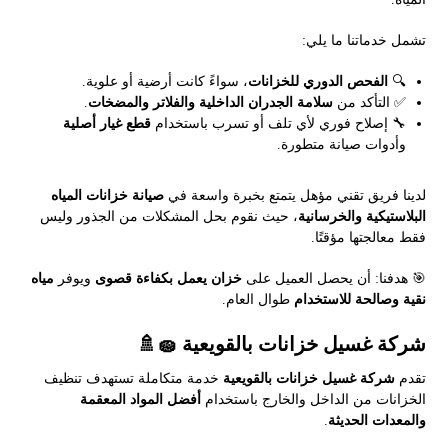
تشمل خدماتنا ما يلي:
🔍
الفحص الدوري للخزانات
، سواءً كانت أرضية أو علوية.
✅ التأكد من
سلامة الجدران الداخلية والفلاتر والمضخات
.
🔧 إصلاح فوري لأي تلف أو تسرب باستخدام
قطع غيار أصلية
وأدوات صيانة متطورة.
لدينا فريق تقني مؤهل يتمتع بخبرة واسعة في
صيانة خزانات المياه
البلاستيكية والخرسانية
، حيث نقوم بحل المشكلات من الجذور وليس
فقط معالجتها مؤقتًا.
🎯 هدفنا: أن يحصل العميل على
خزان يعمل بكفاءة قصوى
ويوفر
مياه
نقية وصالحة للاستخدام
طوال العام.
شركة غسيل خزانات بالقويعية 🧽🚿
تقدم
شركة غسيل خزانات بالقويعية
خدمة متكاملة تستهدف تنظيف
الخزانات من الداخل والخارج باستخدام
أفضل المواد المعقمة
والمعدات الحديثة
.