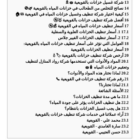
13
شركة غسيل خزانات بالقويعية 🧽🚿
14
نصائح للتخلص من الطحالب في خزانات المياه بالقويعية 🌿🚫
15
كيفية اختيار شركة تنظيف وغسيل خزانات المياه في القويعية 🧼🏠
16
أفضل شركة تنظيف خزانات بالقويعية 🥇🚰
17
أسعار تنظيف خزانات المياه في القويعية 💰🚰
17.1
1. أسعار تنظيف الخزانات العلوية والسفلية
17.2
2. أسعار تنظيف الخزانات الفيبر جلاس
18
العوامل التي تؤثر على أسعار تنظيف خزانات المياه بالقويعية:
19
أسعار تنظيف الخزانات بالقويعية
20
أرخص شركة تنظيف خزانات بالقويعية 🏷️💧
20.1
المواد والأدوات التي تستخدمها شركة رواد المنازل لتنظيف
وتعقيم خزانات المياه 🧴🧽
20.2
لماذا نختار هذه المواد والأدوات؟
21
رقم شركة تنظيف خزانات في القويعية 📞
21.1
لماذا تختارنا؟
22
الأسئلة الشائعة
22.1
ما هي مدة تنظيف الخزانات؟
22.2
هل تنظيف الخزانات يؤثر على جودة المياه؟
22.3
هل يجب غسيل الخزانات بانتظام؟
23
آراء عملائنا في خدمات شركة تنظيف خزانات بالقويعية
23.1
محمد علي - القويعية
23.2
سارة الغامدي - القويعية
23.3
حسن العتيبي - القويعية