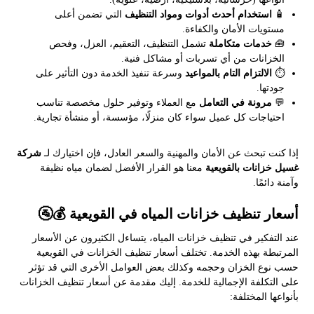
🧴
استخدام أحدث أدوات ومواد التنظيف
التي تضمن أعلى
مستويات الأمان والكفاءة.
🧰
خدمات متكاملة
تشمل التنظيف، التعقيم، العزل، وفحص
الخزانات من أي تسربات أو مشاكل فنية.
⏱️
الالتزام التام بالمواعيد
وسرعة تنفيذ الخدمة دون التأثير على
جودتها.
💬
مرونة في التعامل
مع العملاء وتوفير حلول مخصصة تناسب
احتياجات كل عميل سواء كان منزلًا، مؤسسة، أو منشأة تجارية.
إذا كنت تبحث عن الأمان والمهنية والسعر العادل، فإن اختيارك لـ
شركة
غسيل خزانات بالقويعية
معنا هو القرار الأفضل لضمان مياه نظيفة
وآمنة دائمًا.
أسعار تنظيف خزانات المياه في القويعية 💰🚰
عند التفكير في تنظيف خزانات المياه، يتساءل الكثيرون عن الأسعار
المرتبطة بهذه الخدمة. تختلف أسعار تنظيف الخزانات في القويعية
حسب نوع الخزان وحجمه وكذلك بعض العوامل الأخرى التي قد تؤثر
على التكلفة الإجمالية للخدمة. إليك مقدمة عن أسعار تنظيف الخزانات
بأنواعها المختلفة: