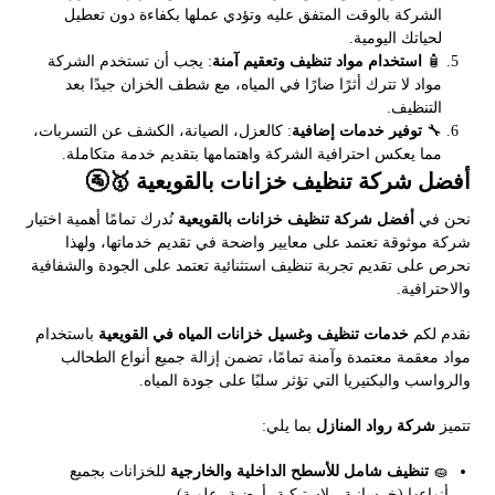
الشركة بالوقت المتفق عليه وتؤدي عملها بكفاءة دون تعطيل
لحياتك اليومية.
🧴
استخدام مواد تنظيف وتعقيم آمنة
: يجب أن تستخدم الشركة
مواد لا تترك أثرًا ضارًا في المياه، مع شطف الخزان جيدًا بعد
التنظيف.
🔧
توفير خدمات إضافية
: كالعزل، الصيانة، الكشف عن التسربات،
مما يعكس احترافية الشركة واهتمامها بتقديم خدمة متكاملة.
أفضل شركة تنظيف خزانات بالقويعية 🥇🚰
نحن في
أفضل شركة تنظيف خزانات بالقويعية
نُدرك تمامًا أهمية اختيار
شركة موثوقة تعتمد على معايير واضحة في تقديم خدماتها، ولهذا
نحرص على تقديم تجربة تنظيف استثنائية تعتمد على الجودة والشفافية
والاحترافية.
نقدم لكم
خدمات تنظيف وغسيل خزانات المياه في القويعية
باستخدام
مواد معقمة معتمدة وآمنة تمامًا، تضمن إزالة جميع أنواع الطحالب
والرواسب والبكتيريا التي تؤثر سلبًا على جودة المياه.
تتميز
شركة رواد المنازل
بما يلي:
🧽
تنظيف شامل للأسطح الداخلية والخارجية
للخزانات بجميع
أنواعها (خرسانية، بلاستيكية، أرضية، علوية).