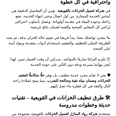
واحترافية في كل خطوة
في
شركة غسيل الخزانات بالقويعية
، نؤمن أن التفاصيل الدقيقة هي
أساس الخدمة الممتازة. من أول اتصال وحتى انتهاء الخدمة، نضع
راحتك وجودة المياه في مقدمة أولوياتنا، ونعمل بأسلوب احترافي
يُراعي كل المعايير الصحية والفنية لضمان نتائج مُرضية.
📞 بمجرد تواصلك معنا، يبدأ فريقنا في تقييم حالة الخزان بدقة، ثم يحدد
الطريقة المثلى للتنظيف والتعقيم باستخدام أدوات متقدمة ومواد آمنة
على الصحة.
⏰ نلتزم التزامًا صارمًا بالمواعيد، مدركين أن وقت العميل ثمين. لهذا
نُنجز مهامنا بسرعة ودقة دون التأثير على جودة الخدمة.
🛡️ نحن لا نقدّم مجرد خدمة تنظيف، بل نوفر
حلًا متكاملًا لتعقيم
الخزانات وضمان مياه نقية وصالحة للشرب
، مما يمنح عملاءنا راحة
البال والثقة في كل قطرة ماء تصل إليهم.
🛠️ طرق تنظيف الخزانات في القويعية – تقنيات
حديثة وخطوات مدروسة
تستخدم
شركة رواد المنازل لغسيل الخزانات
بالقويعية مجموعة من