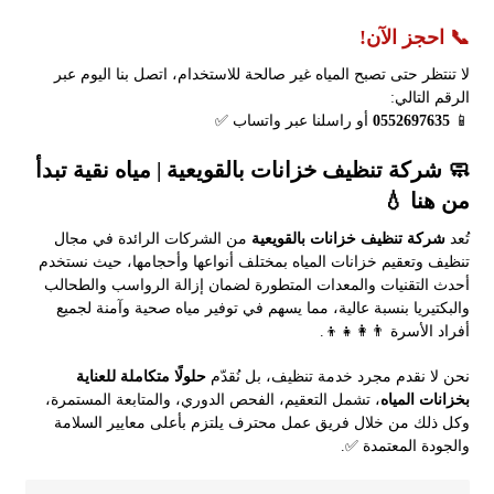
📞 احجز الآن!
لا تنتظر حتى تصبح المياه غير صالحة للاستخدام، اتصل بنا اليوم عبر
الرقم التالي:
📱
0552697635
أو راسلنا عبر واتساب ✅
🧼 شركة تنظيف خزانات بالقويعية | مياه نقية تبدأ
من هنا 💧
تُعد
شركة تنظيف خزانات بالقويعية
من الشركات الرائدة في مجال
تنظيف وتعقيم خزانات المياه بمختلف أنواعها وأحجامها، حيث نستخدم
أحدث التقنيات والمعدات المتطورة لضمان إزالة الرواسب والطحالب
والبكتيريا بنسبة عالية، مما يسهم في توفير مياه صحية وآمنة لجميع
أفراد الأسرة 👨‍👩‍👧‍👦.
نحن لا نقدم مجرد خدمة تنظيف، بل نُقدّم
حلولًا متكاملة للعناية
بخزانات المياه
، تشمل التعقيم، الفحص الدوري، والمتابعة المستمرة،
وكل ذلك من خلال فريق عمل محترف يلتزم بأعلى معايير السلامة
والجودة المعتمدة ✅.