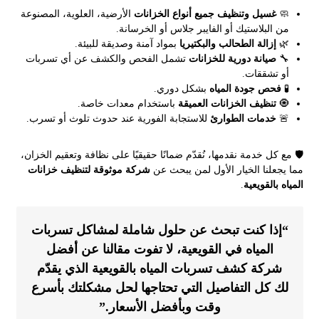
🧼
غسيل وتنظيف جميع أنواع الخزانات
الأرضية، العلوية، المصنوعة
من البلاستيك أو الفايبر جلاس أو الخرسانة.
🌿
إزالة الطحالب والبكتيريا
بمواد آمنة وصديقة للبيئة.
🔧
صيانة دورية للخزانات
تشمل الفحص والكشف عن أي تسربات
أو تشققات.
🧪
فحص جودة المياه
بشكل دوري.
🧿
تنظيف الخزانات العميقة
باستخدام معدات خاصة.
🚨
خدمات الطوارئ
للاستجابة الفورية عند حدوث تلوث أو تسرب.
🛡️ مع كل خدمة نقدمها، نُقدّم ضمانًا حقيقيًا على نظافة وتعقيم الخزان،
مما يجعلنا الخيار الأول لمن يبحث عن
شركة موثوقة لتنظيف خزانات
المياه بالقويعية
.
“إذا كنت تبحث عن حلول شاملة لمشاكل تسربات
المياه في القويعية، لا تفوت مقالنا عن
أفضل
شركة كشف تسربات المياه بالقويعية
الذي يقدّم
لك كل التفاصيل التي تحتاجها لحل مشكلتك بأسرع
وقت وبأفضل الأسعار.”