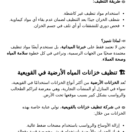
🧽
طريقة التنظيف:
استخدام مواد تنظيف غير كاشطة.
شطف الخزان جيدًا بعد التنظيف لضمان عدم بقاء أي مواد كيماوية.
فحص دوري للتشققات أو أي تلف في جسم الخزان.
📣
لماذا نتميز؟
نحن لا نعتمد فقط على
خبرتنا الميدانية
، بل نستخدم أيضًا مواد تنظيف
معتمدة صحيًا من الجهات الرسمية، ونراعي في كل خطوة
سلامة المياه
وصحة العملاء
.
🏗️ تنظيف خزانات المياه الأرضية في القويعية
تُعد
الخزانات الأرضية
من أكثر أنواع الخزانات استخدامًا في القويعية،
سواء في المنازل أو المنشآت التجارية، وهي معرضة لتراكم الطحالب
والرواسب بشكل كبير بسبب موقعها تحت الأرض.
🧽 في
شركة تنظيف خزانات بالقويعية
، نولي عناية خاصة بهذه
الخزانات من خلال:
إزالة الأوساخ والرواسب باستخدام مضخات ضغط عالية.
فرك الجدران والأرضية باستخدام فرش مخصصة قوية وفعالة.