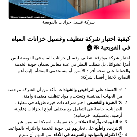
شركة غسيل خزانات بالقويعية
كيفية اختيار شركة تنظيف وغسيل خزانات المياه
في القويعية 🧼🏠
اختيار شركة موثوقة لتنظيف وغسيل خزانات المياه في القويعية ليس
أمرًا عشوائيًا، بل يتطلب النظر في عدة معايير لضمان جودة الخدمة
والحفاظ على صحة أفراد الأسرة أو مستخدمي المنشأة. إليك أهم
النصائح لاختيار أفضل شركة:
✅
الاعتماد على التراخيص والشهادات
: تأكد من أن الشركة مرخصة
من الجهات المختصة وتستخدم مواد تنظيف معتمدة وآمنة.
🛠️
الخبرة والتخصص
: اختر شركة ذات خبرة طويلة في تنظيف
الخزانات، خاصةً في التعامل مع مختلف أنواع الخزانات (علوية،
أرضية، بلاستيكية، خرسانية).
⭐
التقييمات وآراء العملاء
: راجع تقييمات العملاء السابقين عبر
الإنترنت، واطّلع على تجاربهم في جودة الخدمة والالتزام بالمواعيد.
⏱️
الالتزام بالمواعيد والسرعة في الأداء
: من المهم أن تلتزم