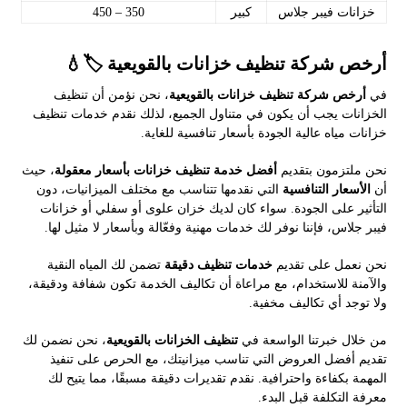
خزانات فيبر جلاس
كبير
350 – 450
أرخص شركة تنظيف خزانات بالقويعية 🏷️💧
في
أرخص شركة تنظيف خزانات بالقويعية
، نحن نؤمن أن تنظيف
الخزانات يجب أن يكون في متناول الجميع، لذلك نقدم خدمات تنظيف
خزانات مياه عالية الجودة بأسعار تنافسية للغاية.
نحن ملتزمون بتقديم
أفضل خدمة تنظيف خزانات بأسعار معقولة
، حيث
أن
الأسعار التنافسية
التي نقدمها تتناسب مع مختلف الميزانيات، دون
التأثير على الجودة. سواء كان لديك خزان علوى أو سفلي أو خزانات
فيبر جلاس، فإننا نوفر لك خدمات مهنية وفعّالة وبأسعار لا مثيل لها.
نحن نعمل على تقديم
خدمات تنظيف دقيقة
تضمن لك المياه النقية
والآمنة للاستخدام، مع مراعاة أن تكاليف الخدمة تكون شفافة ودقيقة،
ولا توجد أي تكاليف مخفية.
من خلال خبرتنا الواسعة في
تنظيف الخزانات بالقويعية
، نحن نضمن لك
تقديم أفضل العروض التي تناسب ميزانيتك، مع الحرص على تنفيذ
المهمة بكفاءة واحترافية. نقدم تقديرات دقيقة مسبقًا، مما يتيح لك
معرفة التكلفة قبل البدء.