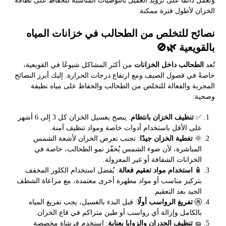
ونعمل دائمًا على تزويد العميل بالتوصيات المناسبة للحفاظ على نظافة
الخزان لأطول فترة ممكنة.
نصائح للتخلص من الطحالب في خزانات المياه
بالقويعية 🌿🚫
تُعد
الطحالب داخل الخزانات
من أكثر المشاكل شيوعًا في القويعية،
خاصةً في فصول الصيف ومع ارتفاع درجات الحرارة. إليك أبرز النصائح
المجربة والفعالة للتخلص من الطحالب والحفاظ على مياه نظيفة
وصحية:
✅
تنظيف الخزان بانتظام
: ينصح بغسيل الخزان كل 3 إلى 6 أشهر
على الأقل باستخدام أدوات خاصة ومواد تنظيف آمنة.
🌞
تغطية الخزان جيدًا
: تجنب تعرض الخزان لأشعة الشمس
المباشرة، لأن ضوء الشمس يُحفّز نمو الطحالب، خاصة في
الخزانات الشفافة أو غير المعزولة.
🧴
استخدام مواد تعقيم فعالة
: يُفضل استخدام الكلور المخفف
بتركيز مناسب أو مواد مطهرة أخرى معتمدة، مع مراعاة الشطف
الجيد بعد التعقيم.
🚱
تفريغ الرواسب أولًا
: قبل البدء بالغسيل، يجب تفريغ المياه
بالكامل وإزالة أي رواسب أو طين متراكم في قاع الخزان.
🧽
تنظيف الجدران والزوايا بعناية
: استخدم فرشاة مخصصة