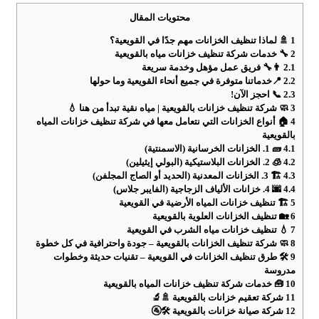
محتويات المقال
1
🚿 لماذا تنظيف الخزانات مهم جدًا في القويعية؟
2
🔧 خدمات شركة تنظيف خزانات مياه بالقويعية
2.1
👨‍🔧 فريق عمل مؤهل وخدمة سريعة
2.2
📍خدماتنا متوفرة في جميع أنحاء القويعية وما حولها
2.3
📞 احجز الآن!
3
🧼 شركة تنظيف خزانات بالقويعية | مياه نقية تبدأ من هنا 💧
4
🏠 أنواع الخزانات التي نتعامل معها في شركة تنظيف خزانات المياه
بالقويعية
4.1
🧱 1. الخزانات الخرسانية (الاسمنتية)
4.2
🧊 2. الخزانات البلاستيكية (البولي إيثيلين)
4.3
🏗️ 3. الخزانات المعدنية (الحديد أو الصاج المجلفن)
4.4
🌆 4. خزانات الألياف الزجاجية (الفايبر جلاس)
5
🏗️ تنظيف خزانات المياه الأرضية في القويعية
6
🏡 تنظيف الخزانات العلوية بالقويعية
7
💧 تنظيف خزانات مياه الشرب في القويعية
8
🧼 شركة تنظيف الخزانات بالقويعية – جودة واحترافية في كل خطوة
9
🛠️ طرق تنظيف الخزانات في القويعية – تقنيات حديثة وخطوات
مدروسة
10
🧰 خدمات شركة تنظيف خزانات المياه بالقويعية
11
شركة تعقيم خزانات بالقويعية 🚿🔬
12
شركة صيانة خزانات بالقويعية 🛠️🚰