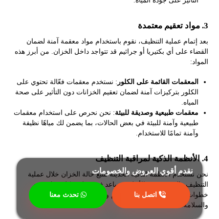
التأثير على جودة المياه.
3.
مواد تعقيم معتمدة
بعد إتمام عملية التنظيف، نقوم باستخدام مواد معقمة آمنة لضمان
القضاء على أي بكتيريا أو جراثيم قد تتواجد داخل الخزان. من أبرز هذه
المواد:
المعقمات القائمة على الكلور
: نستخدم معقمات فعّالة تحتوي على
الكلور بتركيزات آمنة لضمان تعقيم الخزانات دون التأثير على صحة
المياه.
معقمات طبيعية وصديقة للبيئة
: نحن نحرص على استخدام معقمات
طبيعية وآمنة للبيئة في بعض الحالات، بما يضمن لك مياهًا نظيفة
وآمنة تمامًا للاستخدام.
4.
الأنظمة الذكية لمراقبة التنظيف
نقدم أقوي العروض والخصومات
نحن نستخدم الأنظمة الذكية الحديثة لتتبع حالة الخزان خلال عملية
التنظيف والتعقيم. هذه الأنظمة تساعد في مراقبة كل خطوة من
خطوات العملية، مما يضمن أنها تتم وفقًا لأعلى معايير الجودة
اتصل بنا
تحدث معنا
والسلامة.