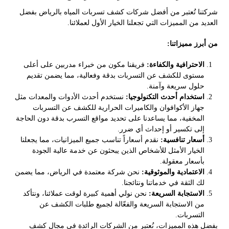
شركتنا تُعتبر من أفضل شركات كشف تسربات المياه بالرياض بفضل
العديد من المميزات التي تجعلنا الخيار الأول لعملائنا.
من أبرز مميزاتنا:
الاحترافية والكفاءة:
فريقنا مكون من خبراء مدربين على أعلى
مستوى للكشف عن التسربات بدقة وفعالية، مما يضمن تقديم
حلول سريعة وآمنة.
استخدام أحدث التكنولوجيا:
نستخدم أحدث الأدوات والمعدات مثل
جهاز الأكوافوان والكاميرات الحرارية للكشف عن التسربات
المخفية، مما يساعدنا على تحديد مواقع التسرب بدقة دون الحاجة
إلى تكسير أو إحداث أي ضرر.
أسعار تنافسية:
نقدم أسعاراً تناسب جميع الميزانيات، مما يجعلنا
الخيار الأمثل للأشخاص الذين يبحثون عن خدمة عالية الجودة
بأسعار معقولة.
الاعتمادية والموثوقية:
نحن شركة معتمدة في الرياض، مما يضمن
لك الثقة في خدماتنا ونتائجنا.
الاستجابة السريعة:
نحن نولي أهمية كبيرة لوقت عملائنا، ونتأكد
من الاستجابة السريعة والفعّالة لجميع طلبات الكشف عن
التسربات.
بفضل هذه المميزات، نُعتبر من الشركات الرائدة في مجال كشف