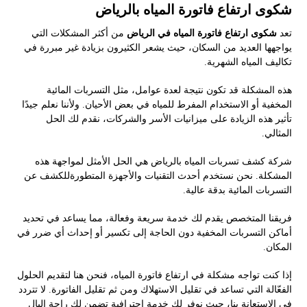
شكوى ارتفاع فاتورة المياه بالرياض
تعد
شكوى ارتفاع فاتورة المياه في الرياض
من أكثر المشكلات التي
يواجهها العديد من السكان، حيث يشعر الكثيرون بزيادة غير مبررة في
تكاليف المياه الشهرية.
هذه المشكلة قد تكون نتيجة لعدة عوامل، مثل التسربات المائية
المخفية أو الاستخدام المفرط للمياه في بعض الأحيان. ولأننا نعلم جيدًا
تأثير هذه الزيادة على ميزانيات الأسر والشركات، نقدم لك الحل
المثالي.
شركة كشف تسربات المياه بالرياض هي الحل الأمثل لمواجهة هذه
المشكلة. نحن نستخدم أحدث التقنيات والأجهزة المتطورةللكشف عن
التسربات المائية بدقة عالية.
فريقنا المتخصص يقدم لك خدمة سريعة وفعالة، مما يساعد في تحديد
أماكن التسربات المخفية دون الحاجة إلى تكسير أو إحداث أي ضرر في
المكان.
إذا كنت تواجه مشكلة في ارتفاع فاتورة المياه، فنحن هنا لتقديم الحلول
الفعّالة التي تساعد في تقليل الاستهلاك ومن ثم تقليل الفاتورة. لا تتردد
في الاستعانة بنا، حيث نوفر لك خدمة احترافية تضمن لك راحة البال