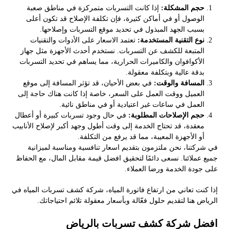
حجم المشكلة:
إذا كانت التسربات متمركزة في مناطق صعبة
الوصول أو في أماكن كثيرة، فإن تكلفة الإصلاح قد تكون أعلى
بسبب الجهد المبذول في تحديد موقع التسربات وإصلاحها.
نوع التقنية المستخدمة:
تعتمد الاسعار على الأدوات والتقنيات
المتبعة للكشف عن التسربات. نستخدم أحدث الأجهزة مثل جهاز
الأكوافوان والكاميرات الحرارية، مما يساهم في تحديد التسربات
بدقة عالية وبتكلفة معقولة.
المسافة والوقت:
في بعض الأحيان، قد تؤثر المسافة إلى موقع
العميل ووقت العمل على السعر، خاصة إذا كانت هناك حاجة إلى
العمل في ساعات غير اعتيادية أو في مناطق نائية.
حجم الإصلاحات المطلوبة:
في حال وجود تسربات كبيرة أو أعطال
معقدة، قد تحتاج الخدمة إلى وقت أطول وجهد أكبر لإصلاح الأنابيب
أو الأجهزة المعيبة، مما قد يرفع من التكلفة.
في شركتنا، نحن ملتزمون بتقديم اسعار تنافسية ومناسبة لميزانية
جميع عملائنا. نسعى دائمًا لتحقيق افضل قيمة مقابل المال، مع الحفاظ
على جودة الخدمة ورضا العملاء.
إذا كنت تعاني من ارتفاع فاتورة المياه، شركة كشف تسربات المياه في
الرياض هنا لتقديم حلول فعّالة وبأسعار معقولة تلائم احتياجاتك.
افضل
شركة كشف تسربات بالرياض