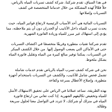
في هذا السياق، تقدم شركتنا، شركة كشف تسربات المياه بالرياض،
حلاً فعّالاً لهذه المشكلة من خلال خدماتنا المتخصصة في كشف
التسربات وإصلاحها.
التسربات المائية هي أحد الأسباب الرئيسية لارتفاع فواتير المياه، حيث
يحدث تسرب للمياه داخل الأنابيب أو الجدران دون أن يتم ملاحظته، مما
يؤدي إلى استهلاك غير مبرر للمياه وزيادة الفاتورة الشهرية.
تقدم شركتنا تقنيات متطورة وفريقًا متخصصًا في اكتشاف التسربات
حتى في الأماكن التي يصعب الوصول إليها. من خلال الكشف المبكر
عن التسربات، يمكننا توفير مبالغ كبيرة من المياه وتقليل فاتورة المياه
بشكل ملحوظ.
نحن في شركة كشف تسرب المياه بالرياض نقدم خدمات شاملة
تشمل فحص شامل للأنابيب، والكشف عن التسربات باستخدام أجهزة
متطورة، وإصلاح الأعطال بسرعة وكفاءة.
بهذه الطريقة، نساعد عملائنا في الرياض على تحقيق الاستهلاك الأمثل
للمياه وتخفيض تكاليفهم الشهرية. إذا كنت تعاني من ارتفاع فاتورة
المياه في منزلك أو شركتك، لا تتردد في التواصل معنا لحلول سريعة
وفعّالة.