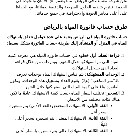
نحن شركة معتمدة في الرياض، مما يضمن لكِ الأمان والجودة في
الخدمة. نلتزم بتقديم الحلول السريعة والدقيقة لعملائنا، مع الحفاظ
على أعلى معايير الجودة والاحترافية في جميع خدماتنا.
طرق حساب فاتورة المياه بالرياض
حساب فاتورة المياه في الرياض يعتمد على عدة عوامل تتعلق باستهلاك
المياه في المنزل أو المنشأة. إليك طريقة حساب الفاتورة بشكل بسيط:
قراءة العداد:
أول خطوة في حساب فاتورة المياه هي معرفة كمية
المياه التي تم استهلاكها خلال الشهر، ويتم ذلك من خلال قراءة
العداد الذي يسجل استهلاكك.
الوحدات المستهلكة:
يتم قياس استهلاك المياه بوحدات تعرف
بالـ”متر المكعب” (م3). يقوم العداد بتسجيل هذه الوحدات، وتكون
الفاتورة بناءً على كمية المياه التي استهلكتها خلال الشهر.
التسعير:
تختلف اسعار المياه حسب كمية الاستهلاك. عادةً ما تكون
هناك فئات مختلفة من الاسعار:
الفئة الأولى:
الاستهلاك المنخفض (الحد الأدنى) يتم تسعيره
بسعر أقل.
الفئة الثانية:
الاستهلاك المعتدل يتم تسعيره بسعر أعلى
قليلًا.
الفئة الثالثة:
الاستهلاك العالي يتم تسعيره باسعار أعلى.